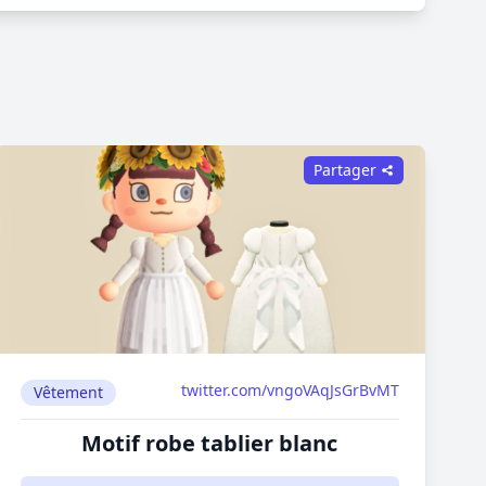
Partager
twitter.com/vngoVAqJsGrBvMT
Vêtement
Motif robe tablier blanc