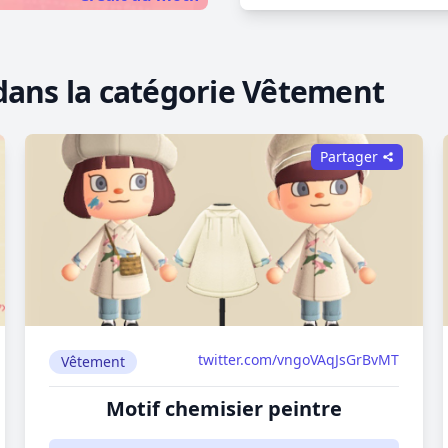
dans la catégorie Vêtement
Partager
twitter.com/vngoVAqJsGrBvMT
Vêtement
Motif chemisier peintre