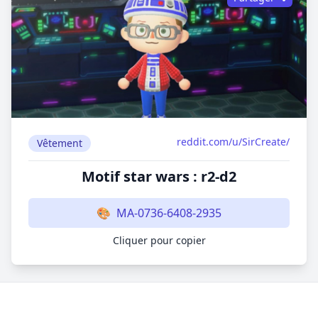
reddit.com/u/SirCreate/
Vêtement
Motif star wars : r2-d2
🎨
MA-0736-6408-2935
Cliquer pour copier