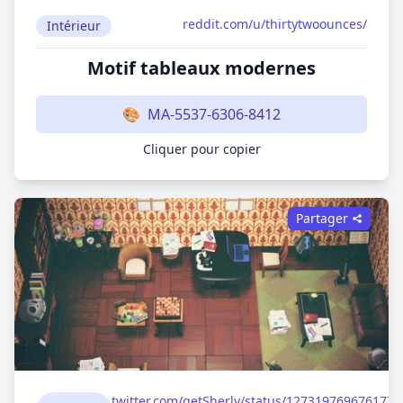
reddit.com/u/thirtytwoounces/
Intérieur
Motif tableaux modernes
🎨
MA-5537-6306-8412
Cliquer pour copier
Partager
twitter.com/getSherly/status/1273197696761774