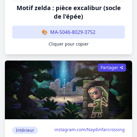
Motif zelda : pièce excalibur (socle
de l'épée)
🎨
MA-5046-8029-3752
Cliquer pour copier
Partager
instagram.com/Naydinfarcrossing
Intérieur