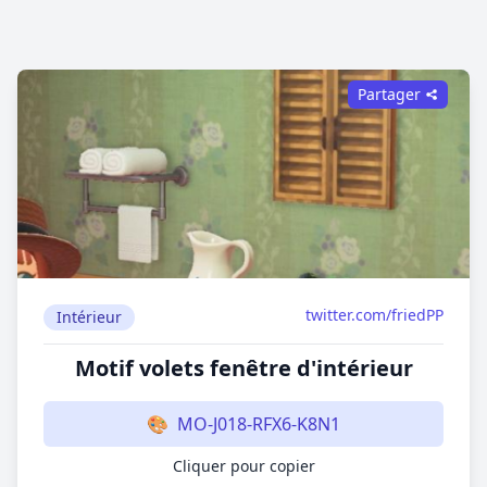
Partager
twitter.com/friedPP
Intérieur
Motif volets fenêtre d'intérieur
🎨
MO-J018-RFX6-K8N1
Cliquer pour copier