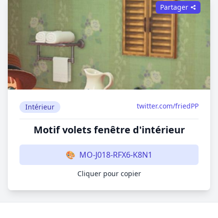
Partager
twitter.com/friedPP
Intérieur
Motif volets fenêtre d'intérieur
🎨
MO-J018-RFX6-K8N1
Cliquer pour copier