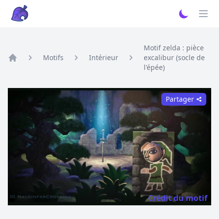
Motif zelda : pièce
Motifs
Intérieur
excalibur (socle de
Home
l'épée)
Partager
Crédit du motif